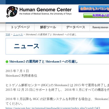
企業の方もスパコン
利用料金の
.
:
トップページ
解析ツール
データベース
Anonymous
TOP
ニュース
Shirokane2 の運用終了と Shirokane3 への引越し
ニュース
Shirokane2 の運用終了と Shirokane3 への引越し
2015 年 7 月 1 日
Shirokane2 利用者各位
ヒトゲノム解析センター (HGC) の Shirokane2 は 2015 年で運用を終了します。
2015 年 12 月 25 日にサポートを終了し、 2016 年 1 月にすべての機
2016 年 1 月以降も HGC の計算機システムを利用する場合は、 Shiroka
てください。
https://supcom.hgc.jp/internal/mediawiki/current/index.php?curid=343