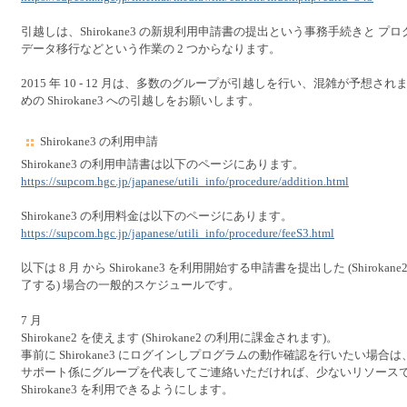
引越しは、Shirokane3 の新規利用申請書の提出という事務手続きと プ
データ移行などという作業の 2 つからなります。
2015 年 10 - 12 月は、多数のグループが引越しを行い、混雑が予想さ
めの Shirokane3 への引越しをお願いします。
Shirokane3 の利用申請
Shirokane3 の利用申請書は以下のページにあります。
https://supcom.hgc.jp/japanese/utili_info/procedure/addition.html
Shirokane3 の利用料金は以下のページにあります。
https://supcom.hgc.jp/japanese/utili_info/procedure/feeS3.html
以下は 8 月 から Shirokane3 を利用開始する申請書を提出した (Shirokan
了する) 場合の一般的スケジュールです。
7 月
Shirokane2 を使えます (Shirokane2 の利用に課金されます)。
事前に Shirokane3 にログインしプログラムの動作確認を行いたい場合は
サポート係にグループを代表してご連絡いただければ、少ないリソース
Shirokane3 を利用できるようにします。