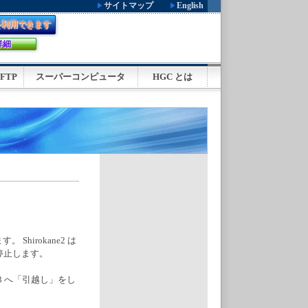
:
.
サイトマップ
English
を利用できます
.
.
詳細
 FTP
スーパーコンピュータ
HGC とは
.
 Shirokane2 は
器を停止します。
ne3 へ「引越し」をし