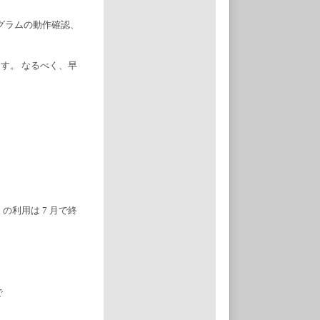
ログラムの動作確認、
れます。 なるべく、早
e2 の利用は 7 月で終
、
で